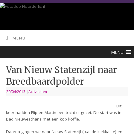
MENU
MENU
Van Nieuw Statenzijl naar
Breedbaardpolder
20/04/2013
|
Activiteiten
Dit
keer hadden Flip en Martin een tocht uitgezet. De start was in
Bad Nieuweschans met een kop koffie.
Daarna gingen we naar Nieuw Statenzijl (o.a. de kiekkaste) en