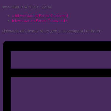
november 9 @ 19:30
-
22:00
«
Inleverdatum Foto’s Clubavond
Inleverdatum Foto’s Clubavond
»
Clubwedstrijd thema “Als er geel in zit verkoopt het beter”