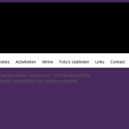
sities
Activiteiten
Vitrine
Foto’s clubleden
Links
Contact
eerde items staan vast. De verdere data
teld (natuurlijk met enige reserve).